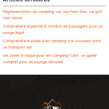
Réglementation du camping-car aux Pays-Bas : ce qu’il
faut savoir
Comprendre le permis B: nombre de passagers pour un
usage légal
Comprendre le poids d’un camping-car occasion pour
un transport sûr
Les zones à risque pour les Camping-Cars : un guide
complet pour un voyage sécurisé