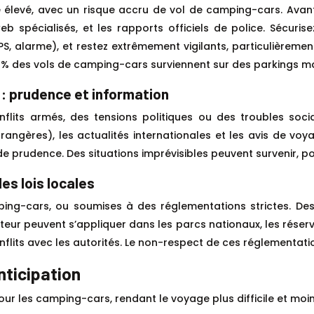
ité élevé, avec un risque accru de vol de camping-cars. Avan
b spécialisés, et les rapports officiels de police. Sécuris
, alarme), et restez extrêmement vigilants, particulièrement 
 30% des vols de camping-cars surviennent sur des parkings ma
: prudence et information
lits armés, des tensions politiques ou des troubles soci
ngères), les actualités internationales et les avis de voya
de prudence. Des situations imprévisibles peuvent survenir, p
es lois locales
ng-cars, ou soumises à des réglementations strictes. Des re
uteur peuvent s’appliquer dans les parcs nationaux, les réserv
lits avec les autorités. Le non-respect de ces réglementati
anticipation
r les camping-cars, rendant le voyage plus difficile et moi