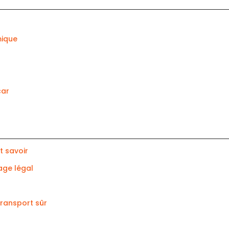
mique
car
t savoir
age légal
ransport sûr