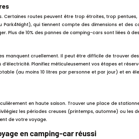
ires
Certaines routes peuvent être trop étroites, trop pentues, o
rk4Night), qui tiennent compte des dimensions et des capa
ager. Plus de 10% des pannes de camping-cars sont liées à de
res manquent cruellement. Il peut être difficile de trouver 
s d’électricité. Planifiez méticuleusement vos étapes et réser
able (au moins 10 litres par personne et par jour) et en él
iculièrement en haute saison. Trouver une place de stationne
rivilégiez les périodes creuses (printemps, automne) ou les d
ment de votre voyage.
voyage en camping-car réussi