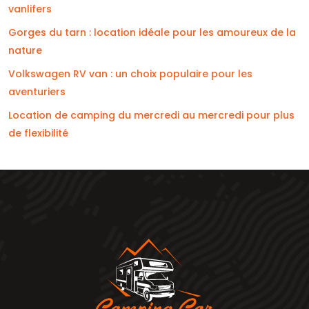
vanlifers
Gorges du tarn : location idéale pour les amoureux de la
nature
Volkswagen RV van : un choix populaire pour les
aventuriers
Location de camping du mercredi au mercredi pour plus
de flexibilité