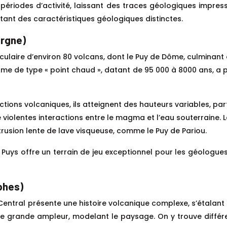
es périodes d’activité, laissant des traces géologiques impr
tant des caractéristiques géologiques distinctes.
ergne)
laire d’environ 80 volcans, dont le Puy de Dôme, culminant à
e de type « point chaud », datant de 95 000 à 8000 ans, a pr
tions volcaniques, ils atteignent des hauteurs variables, pa
de violentes interactions entre le magma et l’eau souterraine.
trusion lente de lave visqueuse, comme le Puy de Pariou.
Puys offre un terrain de jeu exceptionnel pour les géologue
phes)
 Central présente une histoire volcanique complexe, s’étalant 
 de grande ampleur, modelant le paysage. On y trouve différ