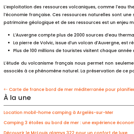
L’exploitation des ressources volcaniques, comme l’eau the
l’économie française. Ces ressources naturelles sont une
patrimoine géologique et de ses ressources est un enjeu ma
L’Auvergne compte plus de 2000 sources d’eau therma
La pierre de Volvic, issue d’un volcan d’Auvergne, est 
Plus de 100 millions de touristes visitent chaque année
L’étude du volcanisme français nous permet non seulemen
associés à ce phénomène naturel. La préservation de ce pat
Carte de france bord de mer méditerranée pour planifie
À la une
Location mobil-home camping à Argelès-sur-Mer
Camping 3 étoiles au bord de mer : une expérience écono
Découvrir le McLouis glamys 322 pour un confort de luxe