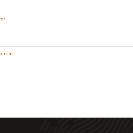
car
amille