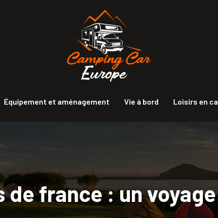
Équipement et aménagement
Vie à bord
Loisirs en c
 de france : un voyag