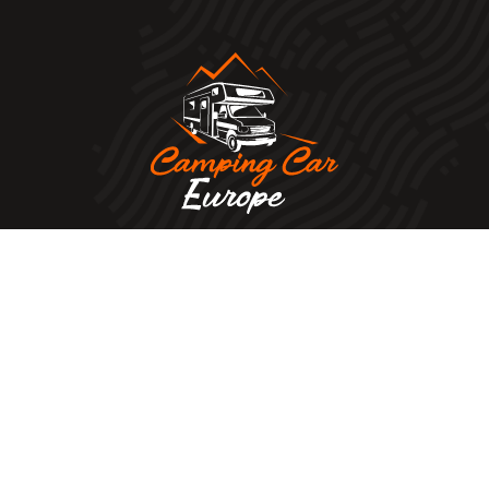
us devez prendre le temps de comparer les différentes
ination. Vous pouvez faire des simulations en ligne si n
Bien choisir son camping-car
Plan du site