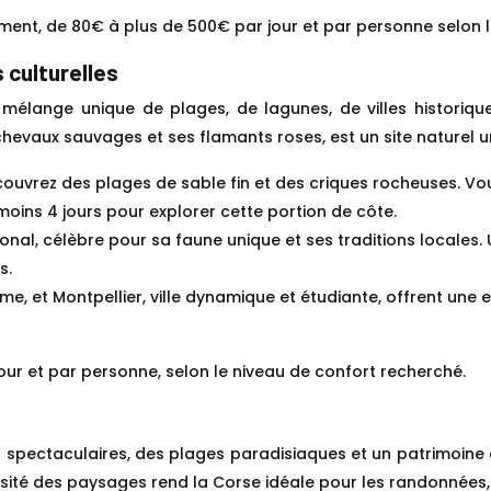
ent, de 80€ à plus de 500€ par jour et par personne selon le
 culturelles
un mélange unique de plages, de lagunes, de villes historiqu
hevaux sauvages et ses flamants roses, est un site naturel 
couvrez des plages de sable fin et des criques rocheuses. Vo
oins 4 jours pour explorer cette portion de côte.
onal, célèbre pour sa faune unique et ses traditions locales
s.
rme, et Montpellier, ville dynamique et étudiante, offrent une 
our et par personne, selon le niveau de confort recherché.
pectaculaires, des plages paradisiaques et un patrimoine cu
ité des paysages rend la Corse idéale pour les randonnées, l