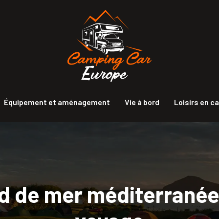
Équipement et aménagement
Vie à bord
Loisirs en c
d de mer méditerranée 