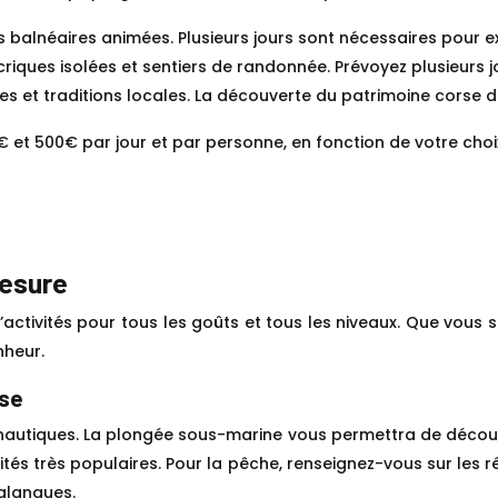
s balnéaires animées. Plusieurs jours sont nécessaires pour ex
ques isolées et sentiers de randonnée. Prévoyez plusieurs j
sques et traditions locales. La découverte du patrimoine cors
0€ et 500€ par jour et par personne, en fonction de votre cho
mesure
’activités pour tous les goûts et tous les niveaux. Que vou
nheur.
ise
ts nautiques. La plongée sous-marine vous permettra de déco
activités très populaires. Pour la pêche, renseignez-vous sur 
calanques.