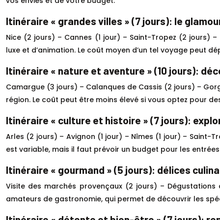
vos envies et de votre budget.
Itinéraire « grandes villes » (7 jours): le glamou
Nice (2 jours) – Cannes (1 jour) – Saint-Tropez (2 jours) – 
luxe et d’animation. Le coût moyen d’un tel voyage peut d
Itinéraire « nature et aventure » (10 jours): 
Camargue (3 jours) – Calanques de Cassis (2 jours) – Gorge
région. Le coût peut être moins élevé si vous optez pour
Itinéraire « culture et histoire » (7 jours): exp
Arles (2 jours) – Avignon (1 jour) – Nîmes (1 jour) – Saint-Tr
est variable, mais il faut prévoir un budget pour les entrée
Itinéraire « gourmand » (5 jours): délices culina
Visite des marchés provençaux (2 jours) – Dégustations d
amateurs de gastronomie, qui permet de découvrir les spécia
Itinéraire « détente et bien-être » (7 jours): 