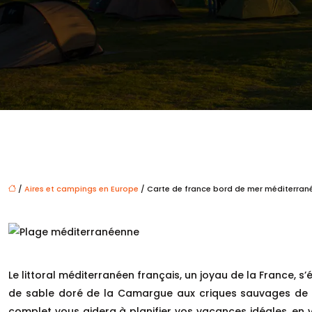
/
Aires et campings en Europe
/ Carte de france bord de mer méditerrané
Le littoral méditerranéen français, un joyau de la France, s
de sable doré de la Camargue aux criques sauvages de l
complet vous aidera à planifier vos vacances idéales, en 